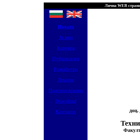
Лична WEB страни
Начало
За мен
Кариера
Публикации
Разработки
Лекции
Полезни връзки
Download
доц.
Контакти
Техни
Факулт